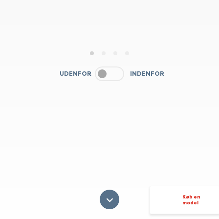
1
2
3
4
UDENFOR
INDENFOR
Køb en
model