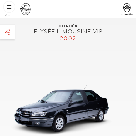
Gå til hovedindhold
CITROËN
http://www.
ORIGINS
Menu
CITROËN
ELYSÉE LIMOUSINE VIP
2002
facebook
twitter
pinterest