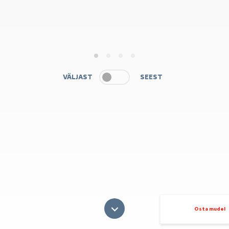
1
2
3
4
VÄLJAST
SEEST
Osta mudel