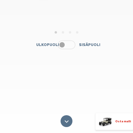
1
2
3
4
ULKOPUOLI
SISÄPUOLI
Osta malli