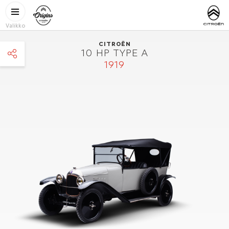
Hyppää pääsisältöön
CITROËN
http://www.
ORIGINS
Valikko
CITROËN
10 HP TYPE A
1919
facebook
twitter
pinterest