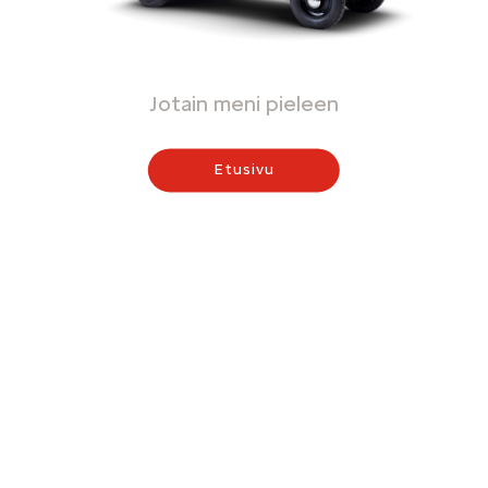
Jotain meni pieleen
Etusivu