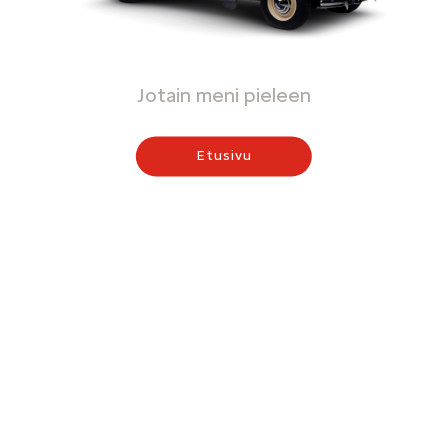
Jotain meni pieleen
Etusivu