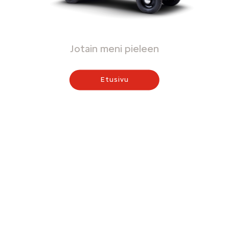
Jotain meni pieleen
Etusivu