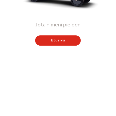
Jotain meni pieleen
Etusivu