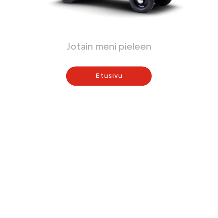
Jotain meni pieleen
Etusivu