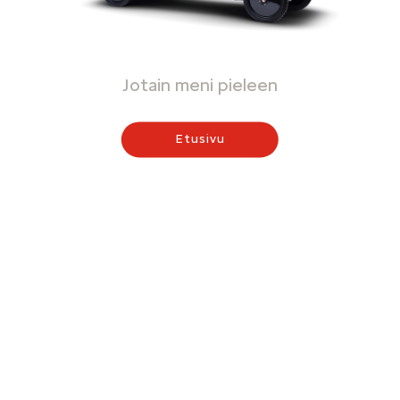
Jotain meni pieleen
Etusivu