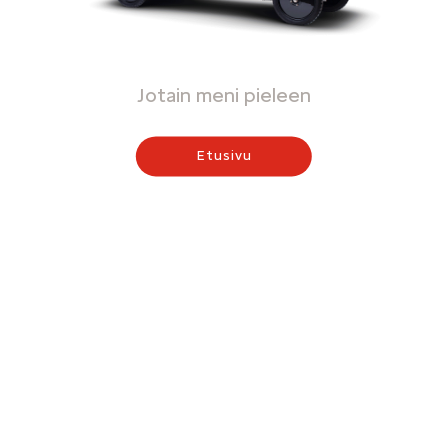
Jotain meni pieleen
Etusivu