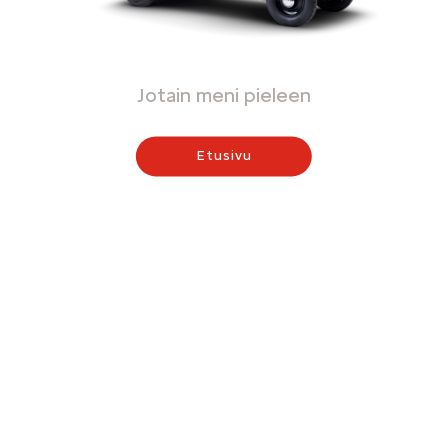
Jotain meni pieleen
Etusivu