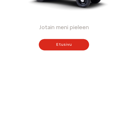
Jotain meni pieleen
Etusivu