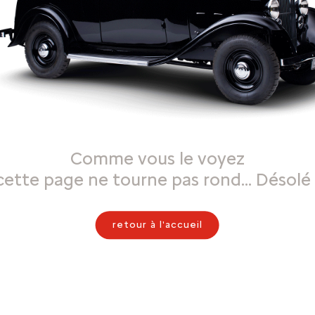
Comme vous le voyez
cette page ne tourne pas rond… Désolé 
retour à l'accueil