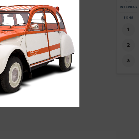
INTÉRIEUR
ZOOM
SONS
+
-
4