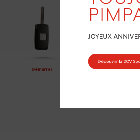
PIMP
JOYEUX ANNIVE
Découvrir la 2CV Sp
Démarrer