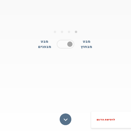
4
3
2
1
מבט
מבט
מבחוץ
מבפנים
לרכישת הדגם