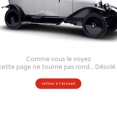
Comme vous le voyez
cette page ne tourne pas rond… Désolé 
retour à l'accueil