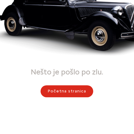
Nešto je pošlo po zlu.
Početna stranica