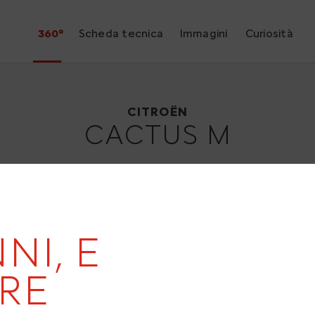
360°
Scheda tecnica
Immagini
Curiosità
Citroën Cactus M
2015
CITROËN
CACTUS M
NI, E
20
RE