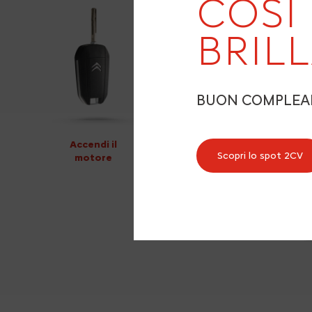
COSÌ
BRIL
BUON COMPLE
Accendi il
Scopri lo spot 2CV
motore