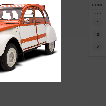
INTERNI
ZOOM
SUONI
+
-
5