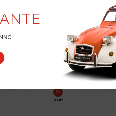
LANTE
1
ANNO
360°