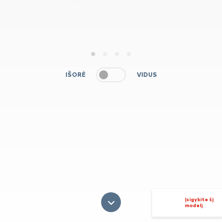
1
2
3
4
IŠORĖ
VIDUS
Įsigykite šį
modelį