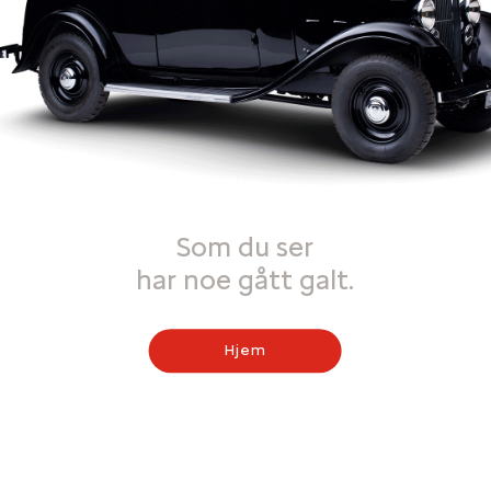
Som du ser
har noe gått galt.
Hjem