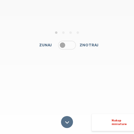
1
2
3
4
ZUNAJ
ZNOTRAJ
Nakup
miniature