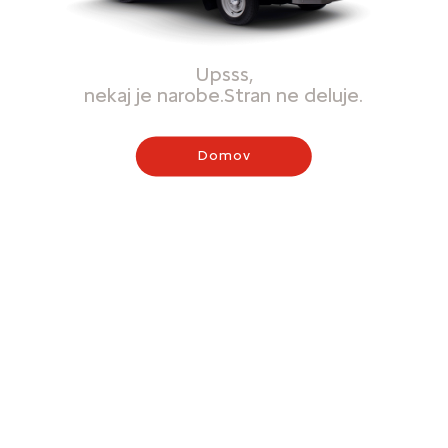
Upsss,
nekaj je narobe.Stran ne deluje.
Domov