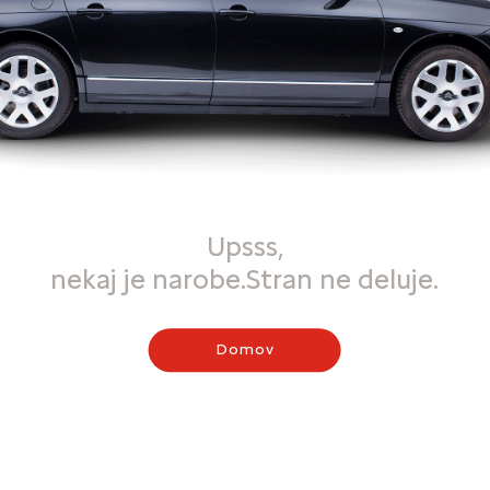
Upsss,
nekaj je narobe.Stran ne deluje.
Domov