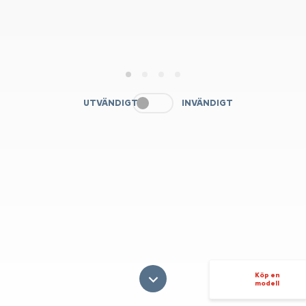
1
2
3
4
UTVÄNDIGT
INVÄNDIGT
Köp en
modell