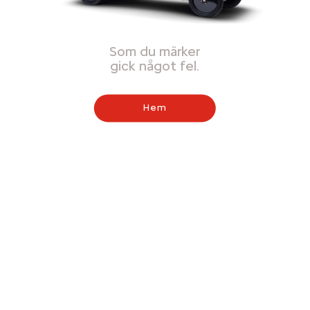
Som du märker
gick något fel.
Hem